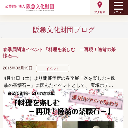
メニュー
アクセス
阪急文化財団ブログ
春季展関連イベント「料理を楽しむ ―再現！逸翁の茶
懐石―」
2015年03月19日
イベント
4月11日（土）より開催予定の春季展「器を楽しむ～逸
翁の茶懐石～」に因んだイベントとして、 宝塚ホテル
さんの全面御協力により、「料理を楽しむ ―再現！
逸翁の茶懐石―」を開催します。 4月25日…