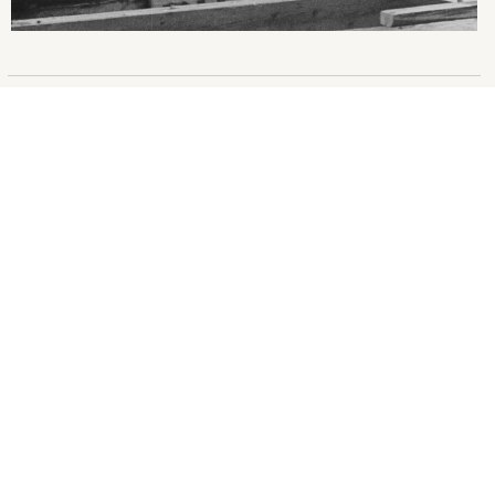
1
2
3
4
5
6
7
...
177
阪急文化財団について
財団ブログ
逸翁美術館／マグノリアホール／
小林一三記念館
〒563-0058
大阪府池田市栄本町12-27
TEL：072-751-3865（代表）