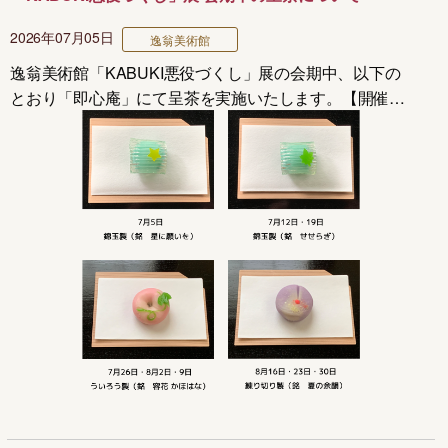
2026年07月05日
逸翁美術館
逸翁美術館「KABUKI悪役づくし」展の会期中、以下の
とおり「即心庵」にて呈茶を実施いたします。【開催
日】各席10名様まで第1席10:50/第2席11:30/第3席12:10/
第4席13:10/第5席13:50/第6席14:30逸翁美術館「...