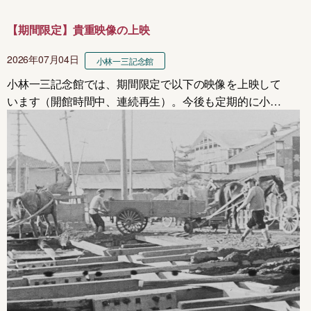
【期間限定】貴重映像の上映
2026年07月04日
小林一三記念館
小林一三記念館では、期間限定で以下の映像を上映して
います（開館時間中、連続再生）。今後も定期的に小林
一三や阪急に関する貴重な映像を上映する予定です。現
在の上映作品（7月4日～9月18日）「ようこそ夢のおも
ちゃ箱宝塚ファミリーランド」（198...