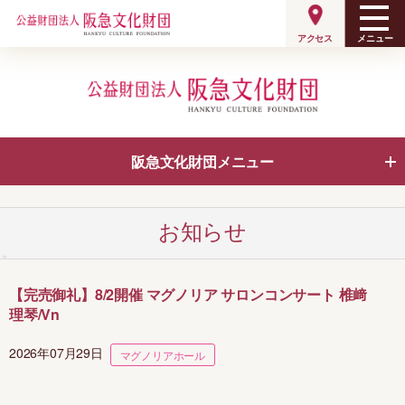
メニュー
アクセス
阪急文化財団メニュー
阪急文化財団について
小林一三について
お知らせ
小林一三年譜
各施設のご案内
【完売御礼】8/2開催 マグノリア サロンコンサート 椎﨑
理琴/Vn
沿革
情報公開
2026年07月29日
マグノリアホール