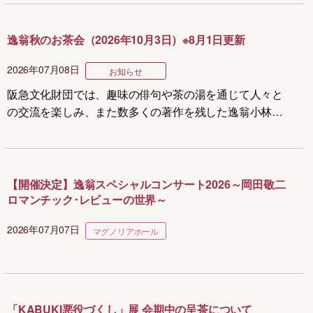
逸翁秋のお茶会（2026年10月3日）※8月1日更新
2026年07月08日
お知らせ
阪急文化財団では、趣味の俳句や茶の湯を通じて人々と
の交流を楽しみ、また数多くの著作を残した逸翁小林一
三を偲び、2024年から、さわやかな秋の好季節に美術館
での芸術鑑賞もあわせてお楽しみいただけるよう、逸翁
美術館の開館記念日である10月3日に...
【開催決定】逸翁スペシャルコンサート2026～岡田敬二
ロマンチック･レビューの世界～
2026年07月07日
マグノリアホール
「KABUKI悪役づくし」展 会期中の呈茶について