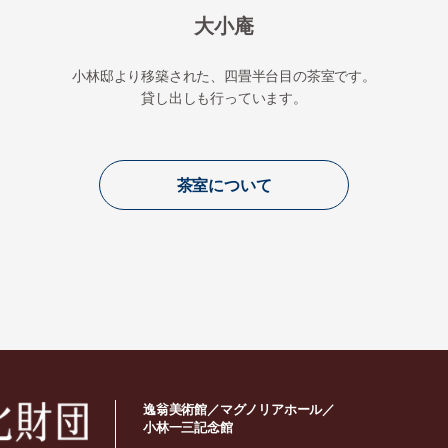
大小庵
小林邸より移築された、四畳半台目の茶室です。
貸し出しも行っています。
茶室について
逸翁美術館／マグノリアホール／
小林一三記念館