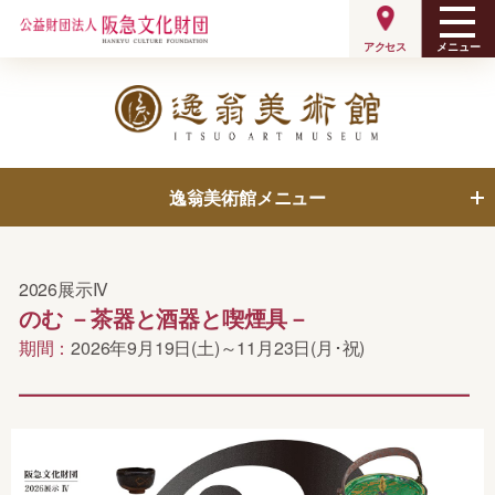
メニュー
アクセス
逸翁美術館メニュー
展覧会
呈茶案内
2026展示IV
のむ －茶器と酒器と喫煙具－
ミュージアムショップ
逸翁美術館について
期間：
2026年9月19日(土)～11月23日(月･祝)
収蔵品
ご利用案内