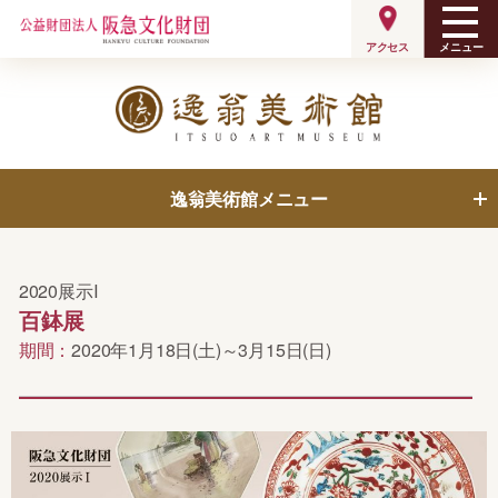
メニュー
アクセス
逸翁美術館メニュー
展覧会
呈茶案内
2020展示Ⅰ
百鉢展
ミュージアムショップ
逸翁美術館について
期間：
2020年1月18日(土)～3月15日(日)
収蔵品
ご利用案内