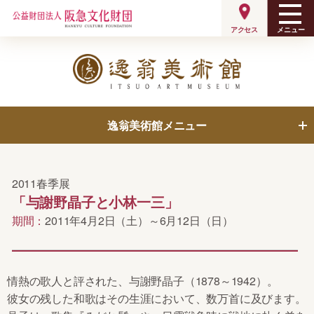
メニュー
アクセス
逸翁美術館メニュー
展覧会
呈茶案内
2011春季展
「与謝野晶子と小林一三」
ミュージアムショップ
逸翁美術館について
期間：
2011年4月2日（土）～6月12日（日）
収蔵品
ご利用案内
情熱の歌人と評された、与謝野晶子（1878～1942）。
彼女の残した和歌はその生涯において、数万首に及びます。