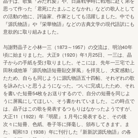
晶子は、歌集『みだれ髪』や、日露戦争時に戦地に赴く弟を
思って作った「君死にたまふことなかれ」などの歌人として
の活動の他に、評論家、作家としても活躍しました。中でも
『源氏物語』や『栄華物語』などの古典文学の現代語訳にも
意欲的に取り組みました。
与謝野晶子と小林一三（1873～1957）の交流は、明治40年
頃に始まりました。大正9（1920）年1月25日、一三は、晶
子からの手紙を受け取りました。そこには、先年一三宅で上
田秋成他筆「源氏物語短冊貼交屏風」を拝見し、大変感動し
たため、自らも同じように源氏物語五十四帖、それぞれの歌
を詠みたいと思うようになった。ついに完成したため、それ
を書いた短冊54枚をお送りするので、自分の短冊を同じよ
うに屏風にしてほしい、そう書かれていました。この時点で
は、晶子はこの歌を発表するつもりはなかったようですが、
大正11（1922）年『明星』１月号に発表すると、その後
次々に短冊、色紙、巻子等に揮毫し、頒布してきます。ま
た、昭和13（1938）年に刊行した『新新訳源氏物語』の各